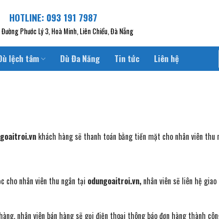
HOTLINE: 093 191 7987
6 Đường Phước Lý 3, Hoà Minh, Liên Chiểu, Đà Nẵng
Dù lệch tâm
Dù Đa Năng
Tin tức
Liên hệ
goaitroi.vn
khách hàng sẽ thanh toán bằng tiền mặt cho nhân viên thu n
c cho nhân viên thu ngân tại
odungoaitroi.vn
,
nhân viên sẽ liên hệ giao
 hàng, nhân viên bán hàng sẽ gọi điện thoại thông báo đơn hàng thành côn