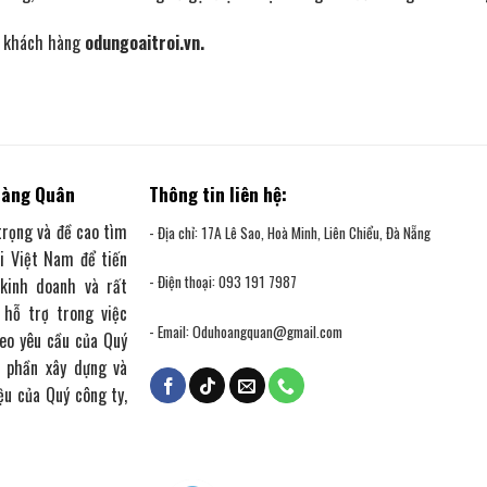
óc khách hàng
odungoaitroi.vn
.
oàng Quân
Thông tin liên hệ:
trọng và đề cao tìm
- Địa chỉ: 17A Lê Sao, Hoà Minh, Liên Chiểu, Đà Nẵng
ại Việt Nam để tiến
- Điện thoại: 093 191 7987
 kinh doanh và rất
 hỗ trợ trong việc
- Email:
Oduhoangquan@gmail.com
heo yêu cầu của Quý
 phần xây dựng và
ệu của Quý công ty,