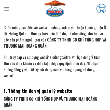
Skip
to
content
Chào mừng bạn đến với website odungoaitroi.vn thuộc thương hiệu Ô
Dù Hoàng Quân – thương hiệu bán lẻ ô dù, dù che nắng, nhà bạt và
các sản phẩm ngoài trời của
CÔNG TY TNHH CƠ KHÍ TỔNG HỢP VÀ
THƯƠNG MẠI HOÀNG QUÂN
.
Khi truy cập và sử dụng website odungoaitroi.vn, bạn đồng ý tuân
thủ các điều khoản và điều kiện được quy định dưới đây. Nếu bạn
không đồng ý với bất kỳ nội dung nào, vui lòng ngừng sử dụng
website.
1. Thông tin đơn vị quản lý website
CÔNG TY TNHH CƠ KHÍ TỔNG HỢP VÀ THƯƠNG MẠI HOÀNG
QUÂN