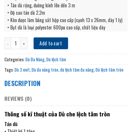
• Tán dù rộng, đường kính lên đến 3 m
• Độ cao tán dù 2.2m
• Kèo được làm bằng sắt hộp cao cấp (cạnh 13 x 26mm, dày 1 ly)
• Bạt dù là loại polyester 600pu cao cấp, chất liệu dày
• Màu sắc có sẵn: màu trắng, màu xanh rêu, màu nâu, màu xanh
Dù Đa Năng Tròn 3m quantity
nước biển, màu xanh da trời, màu kem, màu đỏ tươi, màu đỏ đậm,
Add to cart
màu xám, màu xanh lá….
• Khách hàng có thể lựa chọn màu sắc tán dù để in logo thương
Categories:
Dù Đa Năng
,
Dù lệch tâm
hiệu, thông điệp quảng cáo tuỳ thích.
Tags:
Dù 3 mét
,
Dù đa năng tròn
,
dù lệch tâm đa năng
,
Dù lệch tâm tròn
Thân trụ
• Hộp trụ tròn, phi 49
DESCRIPTION
• Chất liệu sắt cao cấp dày 1.4 ly
• Sơn tĩnh điện công nghiệp toàn bộ thân trụ
REVIEWS (0)
Đế dù
• Thiết kế nguyên khối sang trọng
Thông số kĩ thuật của Dù che lệch tâm tròn
• Chất liệu đá granite tự nhiên được mài nhẵn
Tán dù
• Kích thước: ngang 60cm – dài 70cm – dày 8cm
• Thiết kế 1 tầng