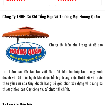
0
0
out
out
of
of
5
5
Công Ty TNHH Cơ Khí Tổng Hợp Và Thương Mại Hoàng Quân
Chúng tôi luôn chú trọng và đề cao
tìm kiếm các đối tác tại Việt Nam để tiến tới hợp tác trong kinh
doanh và rất hân hạnh khi được hỗ trợ trong việc thiết kế và in ấn
theo yêu cầu của Quý khách hàng để góp phần xây dựng và quảng bá
thương hiệu của Quý công ty, tổ chức tài chính.
Thông tin liên hệ: