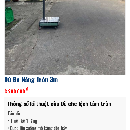
Dù Đa Năng Tròn 3m
₫
3.200.000
Thông số kĩ thuật của Dù che lệch tâm tròn
Tán dù
• Thiết kế 1 tầng
• Được lên xuống mở bằng đòn bẩy