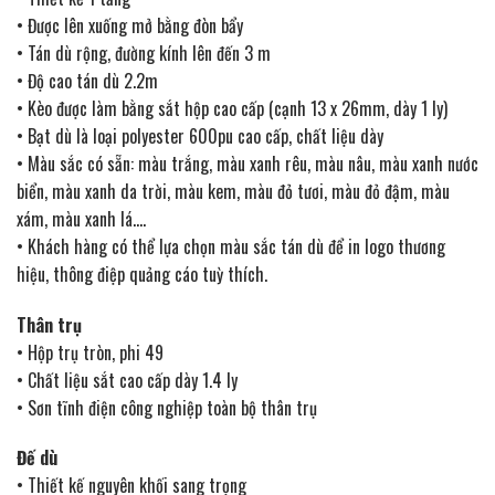
• Trọng lượng 100 kg
• Được lên xuống mở bằng đòn bẩy
• Có bánh xe chịu lực
• Tán dù rộng, đường kính lên đến 3 m
• Độ cao tán dù 2.2m
• Kèo được làm bằng sắt hộp cao cấp (cạnh 13 x 26mm, dày 1 ly)
• Bạt dù là loại polyester 600pu cao cấp, chất liệu dày
• Màu sắc có sẵn: màu trắng, màu xanh rêu, màu nâu, màu xanh nước
biển, màu xanh da trời, màu kem, màu đỏ tươi, màu đỏ đậm, màu
xám, màu xanh lá….
• Khách hàng có thể lựa chọn màu sắc tán dù để in logo thương
hiệu, thông điệp quảng cáo tuỳ thích.
Thân trụ
• Hộp trụ tròn, phi 49
• Chất liệu sắt cao cấp dày 1.4 ly
• Sơn tĩnh điện công nghiệp toàn bộ thân trụ
Đế dù
• Thiết kế nguyên khối sang trọng