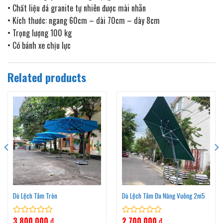
• Chất liệu đá granite tự nhiên được mài nhẵn
• Kích thước: ngang 60cm – dài 70cm – dày 8cm
• Trọng lượng 100 kg
• Có bánh xe chịu lực
Related products
Dù Lệch Tâm Tròn
Dù Lệch Tâm Đa Năng Vuông 2m5
3.800.000
₫
2.700.000
₫
Rated
Rated